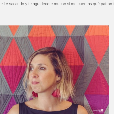
que
iré sacando y te agradeceré mucho si me cuentas qué patrón te