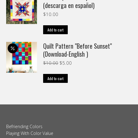
(descarga en español)
$
10.00
Add to cart
Quilt Pattern "Before Sunset"
(Download-English )
Original
Current
$
10.00
$
5.00
price
price
was:
is:
Add to cart
$10.00.
$5.00.
Befriending Colors
Playing With Color Value