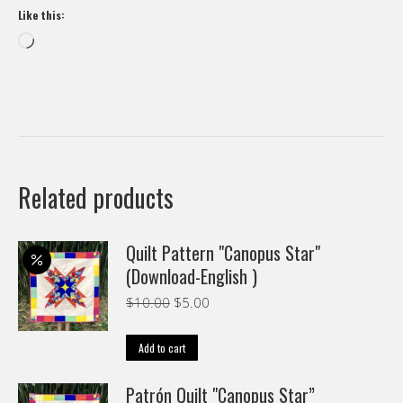
Like this:
Loading…
Related products
Quilt Pattern "Canopus Star"
(Download-English )
Original
Current
$
10.00
$
5.00
price
price
was:
is:
Add to cart
$10.00.
$5.00.
Patrón Quilt "Canopus Star”