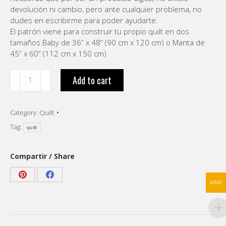
devolución ni cambio, pero ante cualquier problema, no
dudes en escribirme para poder ayudarte.
El patrón viene para construir tu propio quilt en dos
tamaños Baby de 36” x 48” (90 cm x 120 cm) o Manta de
45” x 60” (112 cm x 150 cm)
Patrón
Add to cart
Quilt
"Before
Sunset"
Category:
Quilt
(descarga
Tag:
en
quilt
español)
quantity
Compartir / Share
Share
Share
USD
on
on
Pinterest
Facebook